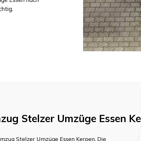
chtig.
mzug
Stelzer Umzüge Essen
Ke
 Umzug
Stelzer Umzüge Essen
Kerpen
. Die